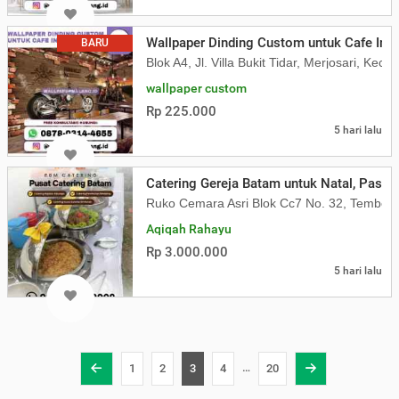
Wallpaper Dinding Custom untuk Cafe Indu
BARU
Blok A4, Jl. Villa Bukit Tidar, Merjosari, K
wallpaper custom
Rp 225.000
5 hari lalu
Catering Gereja Batam untuk Natal, Pask
Ruko Cemara Asri Blok Cc7 No. 32, Tembes
Aqiqah Rahayu
Rp 3.000.000
5 hari lalu
…
1
2
3
4
20