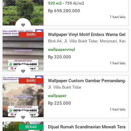
920 m2
-
759 rb/m2
Rp 698.280.000
1 hari lalu
Wallpaper Vinyl Motif Embos Warna Gelap
BARU
Blok A4, Jl. Villa Bukit Tidar, Merjosari, K
wallpapervinyl
Rp 320.000
1 hari lalu
Wallpaper Custom Gambar Pemandangan 
BARU
Jl. Villa Bukit Tidar
wallpaper
Rp 225.000
1 hari lalu
Dijual Rumah Scandinavian Mewah Terawat
BEKAS