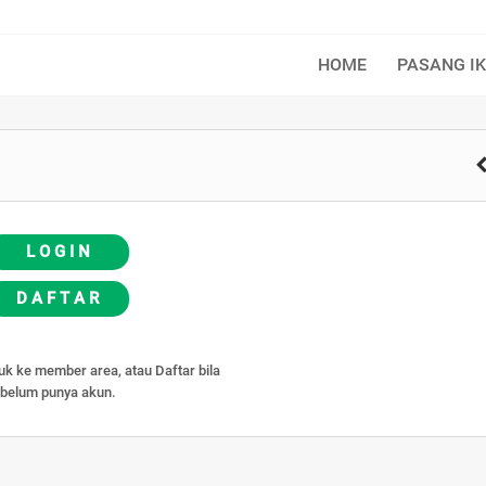
HOME
PASANG I
L O G I N
D A F T A R
k ke member area, atau Daftar bila
belum punya akun.