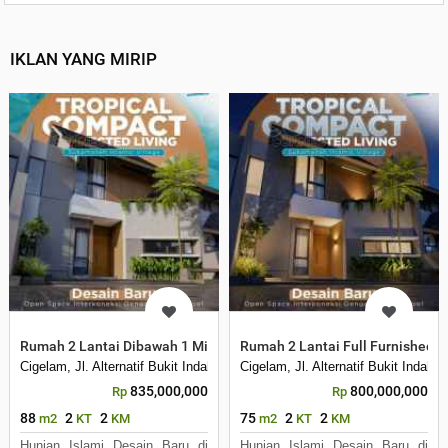
IKLAN YANG MIRIP
Rumah 2 Lantai Dibawah 1 Milyar Full Furnished di Purwakarta
Rumah 2 Lantai Full Furnished 
Cigelam, Jl. Alternatif Bukit Indah City Bic , Desa Cigelam, Kecamatan
Cigelam, Jl. Alternatif Bukit Inda
835,000,000
800,000,000
Rp
Rp
88
2
2
75
2
2
m2
KT
KM
m2
KT
KM
Hunian Islami Desain Baru di
Hunian Islami Desain Baru di