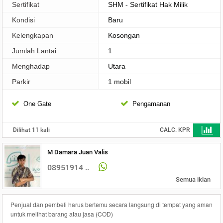
Sertifikat
SHM - Sertifikat Hak Milik
Kondisi
Baru
Kelengkapan
Kosongan
Jumlah Lantai
1
Menghadap
Utara
Parkir
1 mobil
One Gate
Pengamanan
Dilihat 11 kali
CALC. KPR
M Damara Juan Valis
08951914 ..
Semua iklan
Penjual dan pembeli harus bertemu secara langsung di tempat yang aman
untuk melihat barang atau jasa (COD)