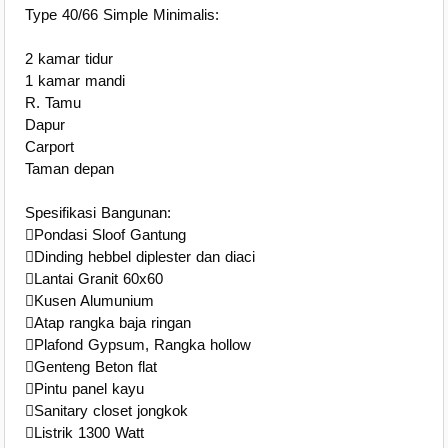
Type 40/66 Simple Minimalis:
2 kamar tidur
1 kamar mandi
R. Tamu
Dapur
Carport
Taman depan
Spesifikasi Bangunan:
Pondasi Sloof Gantung
Dinding hebbel diplester dan diaci
Lantai Granit 60x60
Kusen Alumunium
Atap rangka baja ringan
Plafond Gypsum, Rangka hollow
Genteng Beton flat
Pintu panel kayu
Sanitary closet jongkok
Listrik 1300 Watt