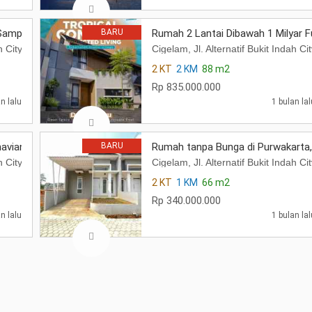
Sampe Lunas di Purwakarta, Jabar
BARU
Rumah 2 Lantai Dibawah 1 Milyar Fu
ndah City Bic , Desa Cigelam, Kecamatan Babakancikao, Kabupaten Purw
Cigelam, Jl. Alternatif Bukit Inda
2 KT
2 KM
88 m2
Rp 835.000.000
n lalu
1 bulan lal
avian, dekat Tol, dan Kawasan Indust
BARU
Rumah tanpa Bunga di Purwakarta
ndah City Bic , Desa Cigelam, Kecamatan Babakancikao, Kabupaten Purw
Cigelam, Jl. Alternatif Bukit Inda
2 KT
1 KM
66 m2
Rp 340.000.000
n lalu
1 bulan lal