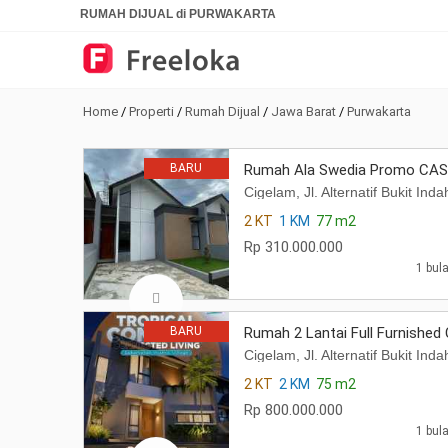
RUMAH DIJUAL di PURWAKARTA
Home
/
Properti
/
Rumah Dijual
/
Jawa Barat
/
Purwakarta
BARU
Rumah Ala Swedia Promo CASH
Cigelam, Jl. Alternatif Bukit I
2 KT
1 KM
77 m2
Rp 310.000.000
1 bula
BARU
Rumah 2 Lantai Full Furnished
Cigelam, Jl. Alternatif Bukit I
2 KT
2 KM
75 m2
Rp 800.000.000
1 bula