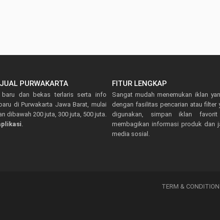
IJUAL PURWAKARTA
FITUR LENGKAP
baru dan bekas terlaris serta info
Sangat mudah menemukan iklan ya
aru di Purwakarta Jawa Barat, mulai
dengan fasilitas pencarian atau filte
n dibawah 200 juta, 300 juta, 500 juta.
digunakan, simpan iklan favorit
plikasi
.
membagikan informasi produk dan j
media sosial.
TERM & CONDITION