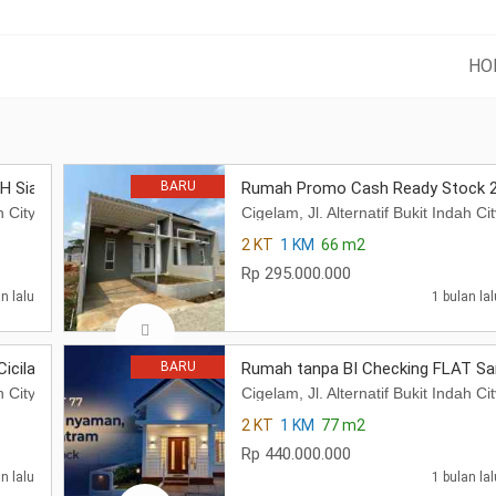
HO
 Siap Huni di Purwakarta
BARU
Rumah Promo Cash Ready Stock 2
ndah City Bic , Desa Cigelam, Kecamatan Babakancikao, Kabupaten Purw
Cigelam, Jl. Alternatif Bukit Inda
2 KT
1 KM
66 m2
Rp 295.000.000
n lalu
1 bulan lal
 Cicilan FLAT Sampe Lunas
BARU
Rumah tanpa BI Checking FLAT Sa
ndah City Bic , Desa Cigelam, Kecamatan Babakancikao, Kabupaten Purw
Cigelam, Jl. Alternatif Bukit Inda
2 KT
1 KM
77 m2
Rp 440.000.000
n lalu
1 bulan lal