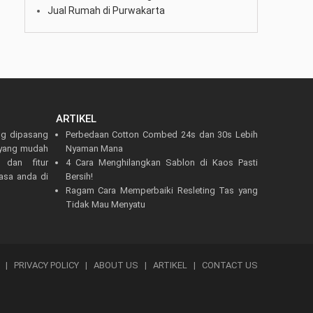
Jual Rumah di Purwakarta
ARTIKEL
ng dipasang
Perbedaan Cotton Combed 24s dan 30s Lebih
r yang mudah
Nyaman Mana
 dan fitur
4 Cara Menghilangkan Sablon di Kaos Pasti
asa anda di
Bersih!
Ragam Cara Memperbaiki Resleting Tas yang
Tidak Mau Menyatu
|
PRIVACY POLICY
|
ABOUT US
|
ARTIKEL
|
CONTACT US