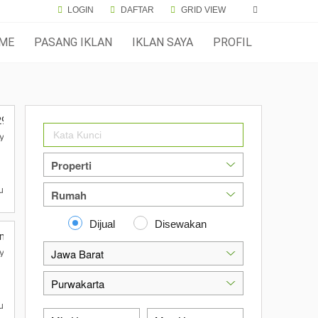
LOGIN
DAFTAR
GRID VIEW
ME
PASANG IKLAN
IKLAN SAYA
PROFIL
95 juta
akarta, Jawa Barat 41151
h City Bic , Desa Cigelam, Kecamatan Babakancikao, Kabupaten Purwakar
u
Dijual
Disewakan
mpe Lunas di Purwakarta
akarta, Jawa Barat 41151
h City Bic , Desa Cigelam, Kecamatan Babakancikao, Kabupaten Purwakar
u