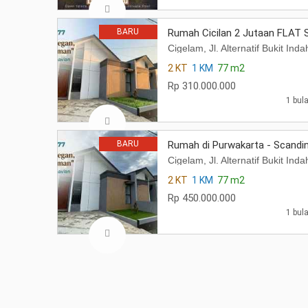
BARU
Rumah Cicilan 2 Jutaan FLAT 
Cigelam, Jl. Alternatif Bukit I
2 KT
1 KM
77 m2
Rp 310.000.000
1 bula
BARU
Rumah di Purwakarta - Scandin
Cigelam, Jl. Alternatif Bukit I
2 KT
1 KM
77 m2
Rp 450.000.000
1 bula