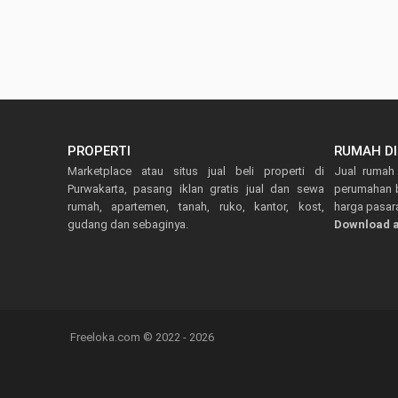
PROPERTI
RUMAH D
Marketplace atau situs jual beli properti di
Jual rumah 
Purwakarta, pasang iklan gratis jual dan sewa
perumahan b
rumah, apartemen, tanah, ruko, kantor, kost,
harga pasara
gudang dan sebaginya.
Download a
Freeloka.com © 2022 - 2026