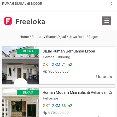
RUMAH DIJUAL di BOGOR
Home
/
Properti
/
Rumah Dijual
/
Jawa Barat
/
Bogor
Dijual Rumah Bernuansa Eropa
BEKAS
Pemda Cibinong
2 KT
2 KM
71 m2
Rp 900.000.000
3 bulan lalu
Rumah Modern Minimalis di Pekansari Cibi
BEKAS
Pekansari
2 KT
2 KM
66 m2
Rp 675.000.000