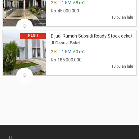
2 KT
1 KM
68 m2
Rp 45.000.000
10 bulan lalu
Dijual Rumah Subsidi Ready Stock dekat 
BARU
Jl Dasuki Bakri
2 KT
1 KM
60 m2
Rp 185.000.000
10 bulan lalu