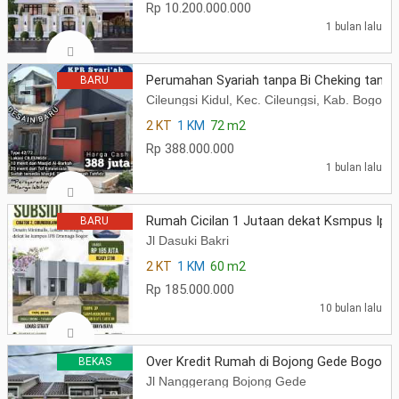
Rp 10.200.000.000
1 bulan lalu
Perumahan Syariah tanpa Bi Cheking tanpa
BARU
Cileungsi Kidul, Kec. Cileungsi, Kab. Bogor,
2 KT
1 KM
72 m2
Rp 388.000.000
1 bulan lalu
Rumah Cicilan 1 Jutaan dekat Ksmpus Ipb
BARU
Jl Dasuki Bakri
2 KT
1 KM
60 m2
Rp 185.000.000
10 bulan lalu
Over Kredit Rumah di Bojong Gede Bogor
BEKAS
Jl Nanggerang Bojong Gede