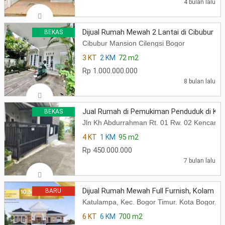
4 bulan lalu
Dijual Rumah Mewah 2 Lantai di Cibubur M
BEKAS
Cibubur Mansion Cilengsi Bogor
3 KT
2 KM
72 m2
Rp 1.000.000.000
8 bulan lalu
Jual Rumah di Pemukiman Penduduk di Ko
BEKAS
Jln Kh Abdurrahman Rt. 01 Rw. 02 Kencana
4 KT
1 KM
95 m2
Rp 450.000.000
7 bulan lalu
Dijual Rumah Mewah Full Furnish, Kolam R
BARU
Katulampa, Kec. Bogor Timur. Kota Bogor, J
6 KT
6 KM
700 m2