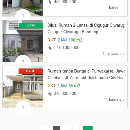
Rp 450.000.000
1 bulan lalu
Dijual Rumah 2 Lantai di Cigugur Ciwaruga
BEKAS
Cigugur Ciwaruga Bandung
3 KT
2 KM
108 m2
Rp 1.100.000.000
1 minggu lalu
Rumah tanpa Bunga di Purwakarta, Jawa B
BARU
Cigelam, Jl. Alternatif Bukit Indah City Bi
2 KT
1 KM
66 m2
Rp 340.000.000
1 bulan lalu