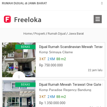
RUMAH DIJUAL di JAWA BARAT
Home
/
Properti
/
Rumah Dijual
/
Jawa Barat
Dijual Rumah Scandinavian Mewah Terawat
BEKAS
Komp Srimaya Cilame
3 KT
2 KM
88 m2
Rp 750.000.000
22 jam lalu
Dijual Rumah Mewah Terawat One Gate De
BEKAS
Komp Paradise Regency Bandung
3 KT
2 KM
88 m2
Rp 1.350.000.000