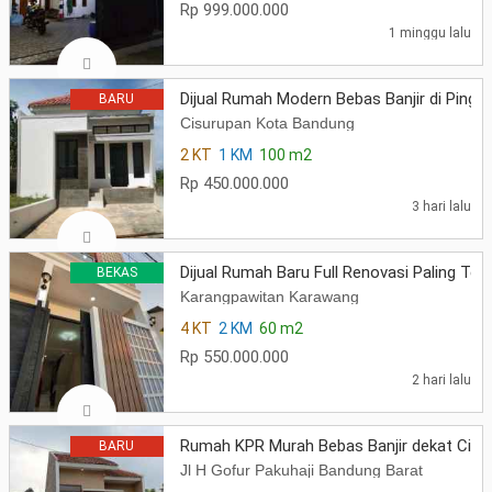
Rp 999.000.000
1 minggu lalu
Dijual Rumah Modern Bebas Banjir di Pingg
BARU
Cisurupan Kota Bandung
2 KT
1 KM
100 m2
Rp 450.000.000
3 hari lalu
Dijual Rumah Baru Full Renovasi Paling Ter
BEKAS
Karangpawitan Karawang
4 KT
2 KM
60 m2
Rp 550.000.000
2 hari lalu
Rumah KPR Murah Bebas Banjir dekat Cipa
BARU
Jl H Gofur Pakuhaji Bandung Barat