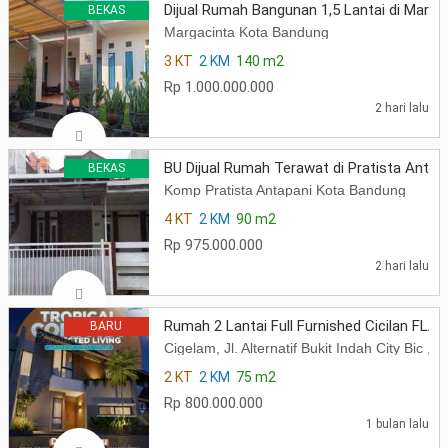
Dijual Rumah Bangunan 1,5 Lantai di Marg
BEKAS
Margacinta Kota Bandung
3 KT
2 KM
140 m2
Rp 1.000.000.000
2 hari lalu
BU Dijual Rumah Terawat di Pratista Anta
BEKAS
Komp Pratista Antapani Kota Bandung
4 KT
2 KM
90 m2
Rp 975.000.000
2 hari lalu
Rumah 2 Lantai Full Furnished Cicilan FL
BARU
Cigelam, Jl. Alternatif Bukit Indah City Bi
2 KT
2 KM
75 m2
Rp 800.000.000
1 bulan lalu