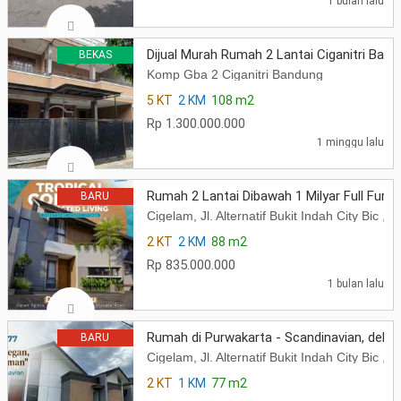
1 bulan lalu
Dijual Murah Rumah 2 Lantai Ciganitri Ban
BEKAS
Komp Gba 2 Ciganitri Bandung
5 KT
2 KM
108 m2
Rp 1.300.000.000
1 minggu lalu
Rumah 2 Lantai Dibawah 1 Milyar Full Furni
BARU
Cigelam, Jl. Alternatif Bukit Indah City Bi
2 KT
2 KM
88 m2
Rp 835.000.000
1 bulan lalu
Rumah di Purwakarta - Scandinavian, dekat
BARU
Cigelam, Jl. Alternatif Bukit Indah City Bi
2 KT
1 KM
77 m2