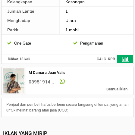
Kelengkapan
Kosongan
Jumlah Lantai
1
Menghadap
Utara
Parkir
1 mobil
One Gate
Pengamanan
Dilihat 13 kali
CALC. KPR
M Damara Juan Valis
08951914 ..
Semua iklan
Penjual dan pembeli harus bertemu secara langsung di tempat yang aman
untuk melihat barang atau jasa (COD)
IKLAN YANG MIRIP