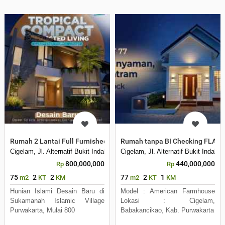
Rumah 2 Lantai Full Furnished Cicilan FLAT Sampe Lunas
Rumah tanpa BI Checking FLAT 
Cigelam, Jl. Alternatif Bukit Indah City Bic , Desa Cigelam, Kecamatan
Cigelam, Jl. Alternatif Bukit Inda
800,000,000
440,000,000
Rp
Rp
75
2
2
77
2
1
m2
KT
KM
m2
KT
KM
Hunian Islami Desain Baru di
Model : American Farmhouse
Sukamanah Islamic Village
Lokasi : Cigelam,
Purwakarta, Mulai 800
Babakancikao, Kab. Purwakarta