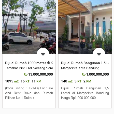
Dijual Rumah 1000 meter di Kawasan Bandung Kopo
Dijual Rumah Bangunan 1,5 Lant
Terdekat Pintu Tol Soreang Soroja
Margacinta Kota Bandung
13,000,000,000
1,000,000,000
Rp
Rp
1095
16
11
140
3
2
m2
KT
KM
m2
KT
KM
(kode Listing : Jj2143) For Sale
Dijual Rumah Bangunan 1,5
And Rent Ruko dan Rumah
Lantai di Margacinta Bandung
Pilihan No.1 Ruko +
Harga Rp1.000.000.000