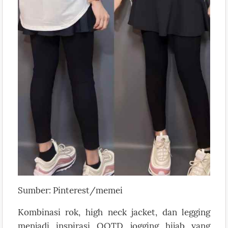
Sumber: Pinterest/memei
Kombinasi rok, high neck jacket, dan legging
menjadi inspirasi OOTD jogging hijab yang