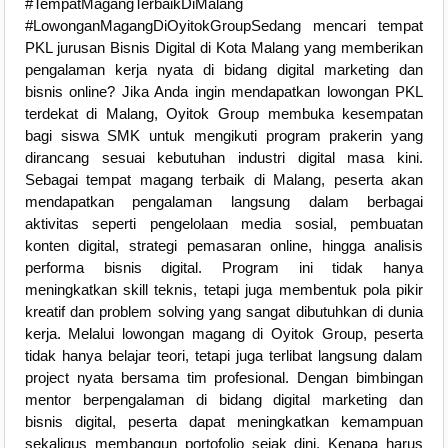
#TempatMagangTerbaikDiMalang
#LowonganMagangDiOyitokGroupSedang mencari tempat
PKL jurusan Bisnis Digital di Kota Malang yang memberikan
pengalaman kerja nyata di bidang digital marketing dan
bisnis online? Jika Anda ingin mendapatkan lowongan PKL
terdekat di Malang, Oyitok Group membuka kesempatan
bagi siswa SMK untuk mengikuti program prakerin yang
dirancang sesuai kebutuhan industri digital masa kini.
Sebagai tempat magang terbaik di Malang, peserta akan
mendapatkan pengalaman langsung dalam berbagai
aktivitas seperti pengelolaan media sosial, pembuatan
konten digital, strategi pemasaran online, hingga analisis
performa bisnis digital. Program ini tidak hanya
meningkatkan skill teknis, tetapi juga membentuk pola pikir
kreatif dan problem solving yang sangat dibutuhkan di dunia
kerja. Melalui lowongan magang di Oyitok Group, peserta
tidak hanya belajar teori, tetapi juga terlibat langsung dalam
project nyata bersama tim profesional. Dengan bimbingan
mentor berpengalaman di bidang digital marketing dan
bisnis digital, peserta dapat meningkatkan kemampuan
sekaligus membangun portofolio sejak dini. Kenapa harus