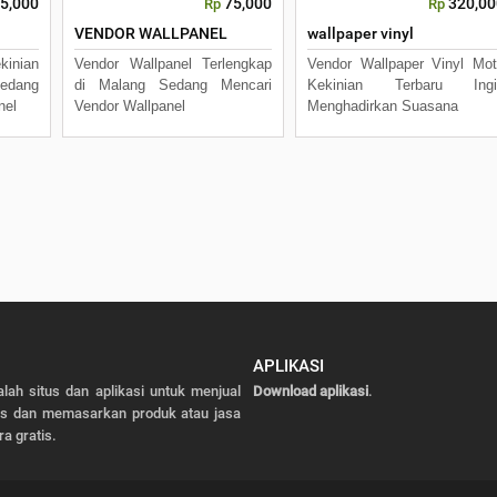
5,000
75,000
320,00
Rp
Rp
VENDOR WALLPANEL
wallpaper vinyl
inian
Vendor Wallpanel Terlengkap
Vendor Wallpaper Vinyl Mot
edang
di Malang Sedang Mencari
Kekinian Terbaru Ingi
nel
Vendor Wallpanel
Menghadirkan Suasana
APLIKASI
alah situs dan aplikasi untuk menjual
Download aplikasi
.
as dan memasarkan produk atau jasa
ra gratis.