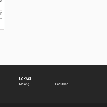
0
if
n
LOKASI
Malang
Pasuruan