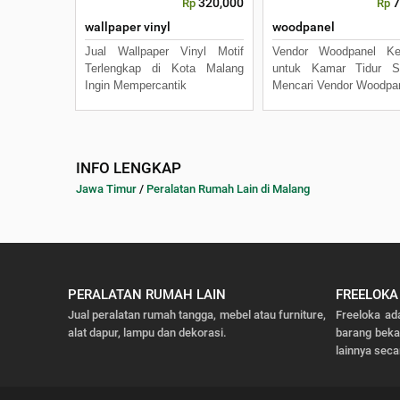
320,000
7
Rp
Rp
wallpaper vinyl
woodpanel
Jual Wallpaper Vinyl Motif
Vendor Woodpanel Kek
Terlengkap di Kota Malang
untuk Kamar Tidur S
Ingin Mempercantik
Mencari Vendor Woodpa
INFO LENGKAP
Jawa Timur
/
Peralatan Rumah Lain di Malang
PERALATAN RUMAH LAIN
FREELOKA
Jual peralatan rumah tangga, mebel atau furniture,
Freeloka ad
alat dapur, lampu dan dekorasi.
barang bek
lainnya seca