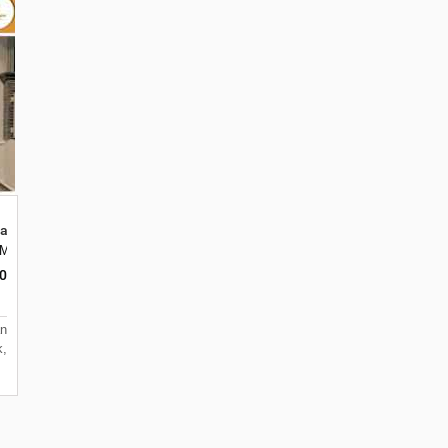
ik
angan Terpercaya di Malang
ar, Merjosari, Kec. Lowokwaru, Kota Malang, Jawa Timur 65144
0
an
k,