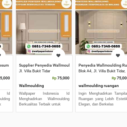
psum Dinding Ruangan di Malang
Supplier Penyedia Wallmoulding Gypsum Berkualitas Terba
Penyedia Wallmoulding Ru
ng, Jawa Timur 65144
Jl. Villa Bukit Tidar
Blok A4, Jl. Villa Bukit Tid
5,000
75,000
75,00
Rp
Rp
Wallmoulding
wallmoulding ruangan
ia Id
Wallpaper Indonesia Id
Ingin Menghadirkan Tampil
lding
Menghadirkan Wallmoulding
Ruangan yang Lebih Esteti
k
Berkualitas Terbaik untuk
Elegan, dan Berkelas