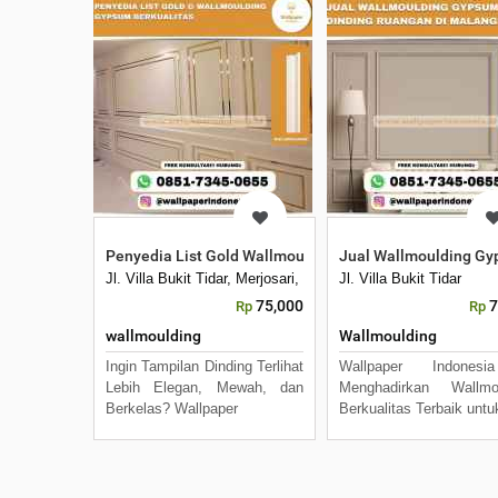
Penyedia List Gold Wallmoulding Gypsum Berkualitas
Jual Wallmoulding Gy
Jl. Villa Bukit Tidar, Merjosari, Kec. Lowokwaru, Kota Mala
Jl. Villa Bukit Tidar
75,000
7
Rp
Rp
wallmoulding
Wallmoulding
Ingin Tampilan Dinding Terlihat
Wallpaper Indones
Lebih Elegan, Mewah, dan
Menghadirkan Wallmou
Berkelas? Wallpaper
Berkualitas Terbaik untu