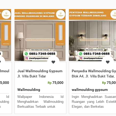
llmoulding Gypsum Berkualitas Terbaik
Jual Wallmoulding Gypsum Dinding Ruangan di Malang
Penyedia Wallmoulding Gy
ng, Jawa Timur 65144
Jl. Villa Bukit Tidar
Blok A4, Jl. Villa Bukit Tid
5,000
75,000
75,00
Rp
Rp
Wallmoulding
wallmoulding gypsum
ia Id
Wallpaper Indonesia Id
Ingin Menghadirkan Suasa
lding
Menghadirkan Wallmoulding
Ruangan yang Lebih Esteti
k
Berkualitas Terbaik untuk
Elegan, dan Berkelas