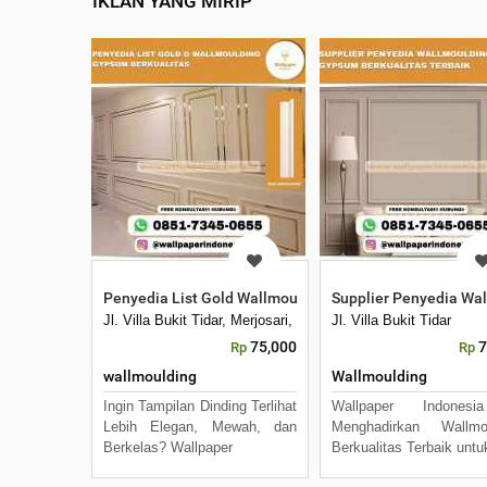
IKLAN YANG MIRIP
Penyedia List Gold Wallmoulding Gypsum Berkualitas
Supplier Penyedia Wa
Jl. Villa Bukit Tidar, Merjosari, Kec. Lowokwaru, Kota Mala
Jl. Villa Bukit Tidar
75,000
7
Rp
Rp
wallmoulding
Wallmoulding
Ingin Tampilan Dinding Terlihat
Wallpaper Indones
Lebih Elegan, Mewah, dan
Menghadirkan Wallmou
Berkelas? Wallpaper
Berkualitas Terbaik untu