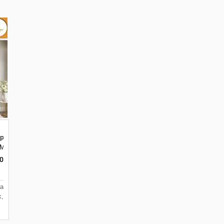
psum Terbaik di Malang
ar, Merjosari, Kec. Lowokwaru, Kota Malang, Jawa Timur 65144
0
na
k,