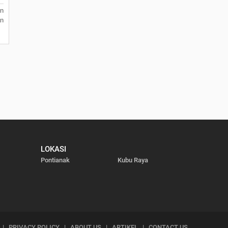
n
an
LOKASI
Pontianak
Kubu Raya
|
PRIVACY POLICY
|
ABOUT US
|
ARTIKEL
|
CONTACT US