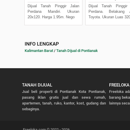
Dijual Tanah Pinggir Jalan
Dijual Tanah Pinggir
Perdana Mandiri. Ukuran
Perdana. Belakang 
20x120. Harga 1.95m. Nego
Toyota. Ukuran Luas 32
INFO LENGKAP
Kalimantan Barat
/
Tanah Dijual di Pontianak
TANAH DIJUAL
FREELOKA
Jual beli properti di Pontianak Kota Pontianak,
Freeloka ad
pasang iklan gratis jual dan sewa rumah,
barang bek
apartemen, tanah, ruko, kantor, kost, gudang dan
lainnya seca
sebaginya.
Freeloka.com © 2022 - 2026