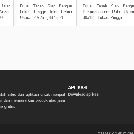
 Jalan
Dijual Tanah Siap Bangun.
Dijual Tanah Siap Bangu
Anzon
Lokasi Pinggir Jalan Petani.
Perumahan dan Ruko. Ukur
00
Ukuran 20x25. ( 487 m2).
30x189. Lokasi Pinggir
APLIKASI
alah situs dan aplikasi untuk menjual
Download aplikasi
.
as dan memasarkan produk atau jasa
ra gratis.
TERM & CONDITION