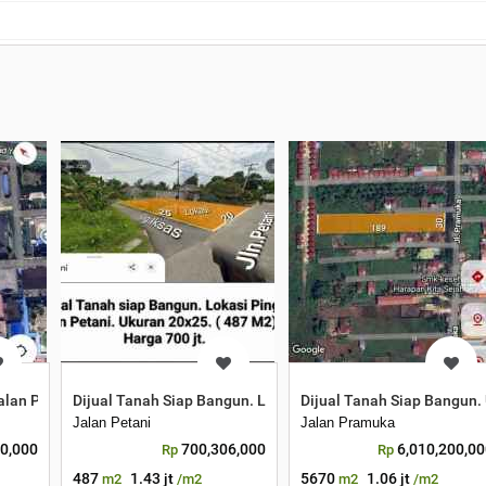
x120
Jalan Perdana. Belakang Anzon Toyota
Dijual Tanah Siap Bangun. Lokasi Pinggir Jalan Petani
Dijual Tanah Siap Bangun.
Jalan Petani
Jalan Pramuka
00,000
700,306,000
6,010,200,0
Rp
Rp
487
1.43 jt
5670
1.06 jt
m2
/m2
m2
/m2