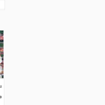
 Ukuran 30x189. Pinggir Jalan Pramuka
00