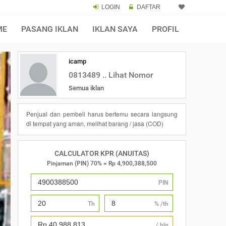
LOGIN
DAFTAR
×
ME
PASANG IKLAN
IKLAN SAYA
PROFIL
icamp
0813489 .. Lihat Nomor
Semua iklan
Penjual dan pembeli harus bertemu secara langsung
di tempat yang aman, melihat barang / jasa (COD)
CALCULATOR KPR (ANUITAS)
Pinjaman (PIN) 70% = Rp 4,900,388,500
PIN
Th
% /th
/ bln