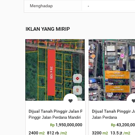
Menghadap
-
IKLAN YANG MIRIP
Dijual Tanah Pinggir Jalan Perdana Mandiri. Ukuran 20
Dijual Tanah Pinggir 
Pinggir Jalan Perdana Mandiri
Jalan Perdana
1,950,000,000
43,200,0
Rp
Rp
2400
812 rb
3200
13.5 jt
m2
/m2
m2
/m2