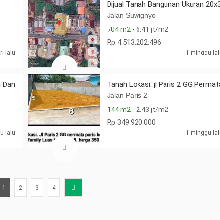
1
Dijual Tanah Bangunan Ukuran 20x
Jalan Suwignyo
704 m2
-
6.41 jt/m2
Rp 4.513.202.496
ri lalu
1 minggu lal
M Danau Sentarum. Fajar Kencana
Tanah Lokasi. jl Paris 2 GG Perma
a
Jalan Paris 2
144 m2
-
2.43 jt/m2
Rp 349.920.000
u lalu
1 minggu lal
1
2
3
4