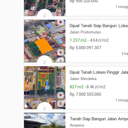
Rp 900.320.000
1 mingg
Dijual Tanah Siap Bangun. Lo
Jalan Podomulyo
1.237 m2
-
4.04 jt/m2
Rp 5.000.091.307
3 ha
Dijual Tanah Lokasi Pinggir Ja
Jalan Merdeka
827 m2
-
8.46 jt/m2
Rp 7.000.555.000
1 mingg
Tanah Siap Bangun Jalan Ampe
Ampera