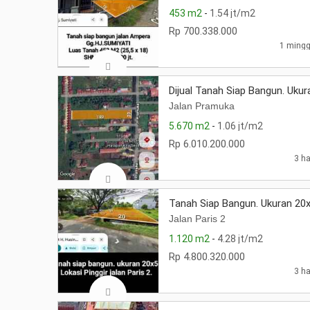
453 m2
-
1.54 jt/m2
Rp 700.338.000
1 mingg
Dijual Tanah Siap Bangun. Ukur
Jalan Pramuka
5.670 m2
-
1.06 jt/m2
Rp 6.010.200.000
3 ha
Tanah Siap Bangun. Ukuran 20x5
Jalan Paris 2
1.120 m2
-
4.28 jt/m2
Rp 4.800.320.000
3 ha