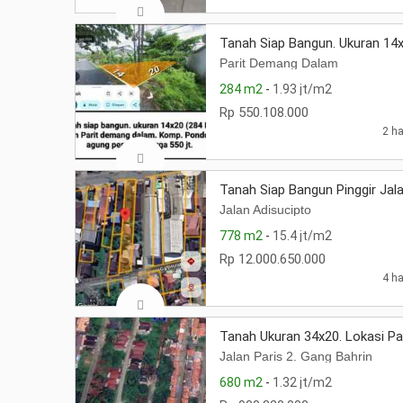
Tanah Siap Bangun. Ukuran 14x
Parit Demang Dalam
284 m2
-
1.93 jt/m2
Rp 550.108.000
2 ha
Tanah Siap Bangun Pinggir Jala
Jalan Adisucipto
778 m2
-
15.4 jt/m2
Rp 12.000.650.000
4 ha
Tanah Ukuran 34x20. Lokasi Par
Jalan Paris 2. Gang Bahrin
680 m2
-
1.32 jt/m2