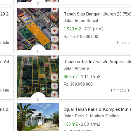
20 284 m2 . Jln Parit Demang dalam
Tanah Siap Bangun. Ukuran 23.75x8
Jalan Imam Bonjol
1.923 m2
-
7.81 jt/m2
Rp 15.018.630.000
ri lalu
3 hari la
n Adisucipto 100 meter dari BLKI
Tanah untuk Invest. Jln.Ampera. Uk
Jalan Ampera
360 m2
-
1.11 jt/m2
Rp 399.999.960
ri lalu
1 minggu lal
is 2. Gang Bahrin. Harga 900 jt
Dijual Tanah Paris 2. Komplek Muti
Jalan Paris 2. Mutiara Gading
133 m2
-
2.63 jt/m2