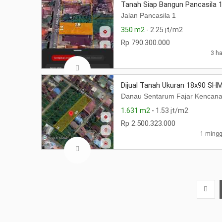
Tanah Siap Bangun Pancasila 
Jalan Pancasila 1
350 m2
-
2.25 jt/m2
Rp 790.300.000
3 ha
Dijual Tanah Ukuran 18x90 SH
Danau Sentarum Fajar Kencan
1.631 m2
-
1.53 jt/m2
Rp 2.500.323.000
1 mingg