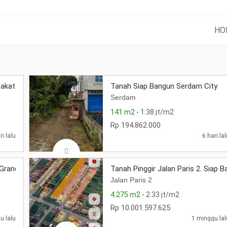
HO
akat 2. Belakang Ruko. 18x20
Tanah Siap Bangun Serdam City
Serdam
141 m2
-
1.38 jt/m2
Rp 194.862.000
ri lalu
6 hari la
Grand Sepakat Mandiri. Uk 18 X 20
Tanah Pinggir Jalan Paris 2. Siap 
Jalan Paris 2
4.275 m2
-
2.33 jt/m2
Rp 10.001.597.625
u lalu
1 minggu lal