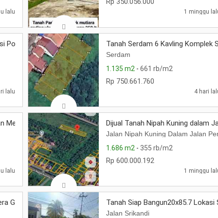
Rp 350.056.000
u lalu
1 minggu lal
kasi Podomoro Gang Podomulyo
Tanah Serdam 6 Kavling Komplek 
Serdam
1.135 m2
-
661 rb/m2
Rp 750.661.760
ri lalu
4 hari la
lan Merdeka. Luas 827 m2. Harga 7M
Dijual Tanah Nipah Kuning dalam 
Jalan Nipah Kuning Dalam Jalan 
1.686 m2
-
355 rb/m2
Rp 600.000.192
u lalu
1 minggu lal
ra Gg HJ Sumiyati Harga 700 jt. SHM
Tanah Siap Bangun20x85.7 Lokasi 
Jalan Srikandi