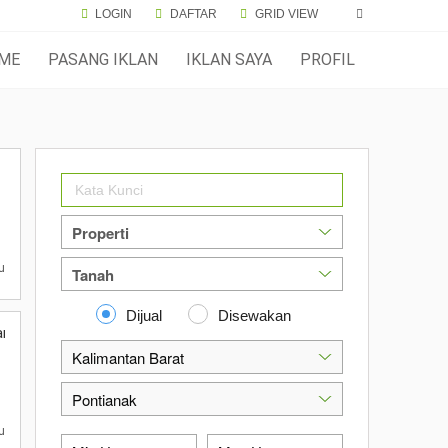
LOGIN
DAFTAR
GRID VIEW
ME
PASANG IKLAN
IKLAN SAYA
PROFIL
lu
Dijual
Disewakan
Bangun Ukuran 22.5x190
u