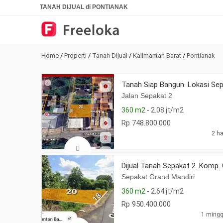
TANAH DIJUAL di PONTIANAK
Home
/
Properti
/
Tanah Dijual
/
Kalimantan Barat
/
Pontianak
Tanah Siap Bangun. Lokasi Sep
Jalan Sepakat 2
360 m2
-
2.08 jt/m2
Rp 748.800.000
2 ha
Dijual Tanah Sepakat 2. Komp. 
Sepakat Grand Mandiri
360 m2
-
2.64 jt/m2
Rp 950.400.000
1 mingg