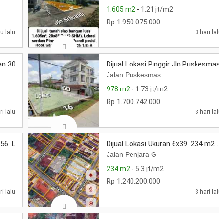
1.605 m2
-
1.21 jt/m2
Rp 1.950.075.000
u lalu
3 hari la
an 30x189. Pinggir Jalan Pramuka
Dijual Lokasi Pinggir Jln.Puskesma
Jalan Puskesmas
978 m2
-
1.73 jt/m2
Rp 1.700.742.000
ri lalu
3 hari la
6. Lokasi Pinggir Jalan Paris 2
Dijual Lokasi Ukuran 6x39. 234 m2 .
Jalan Penjara G
234 m2
-
5.3 jt/m2
Rp 1.240.200.000
ri lalu
3 hari la