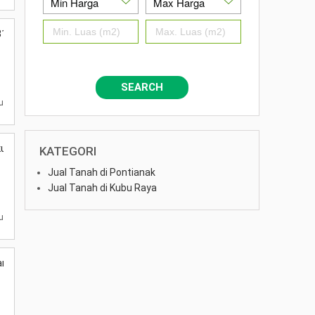
1. Lokasi Jalan Imam Bonjol
SEARCH
lu
uran 18x20. Harga 400 jt
KATEGORI
Jual Tanah di Pontianak
Jual Tanah di Kubu Raya
u
ara Gading. Ukuran .7 X 19