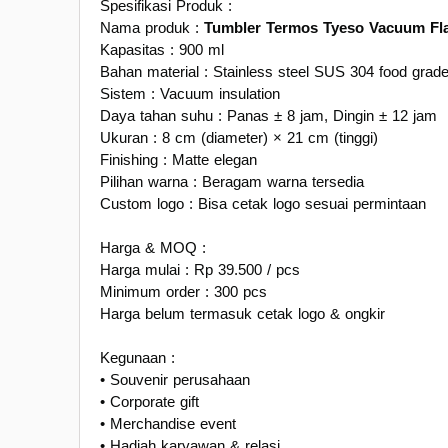
Spesifikasi Produk :
Nama produk :
Tumbler Termos Tyeso Vacuum Fl
Kapasitas : 900 ml
Bahan material : Stainless steel SUS 304 food grad
Sistem : Vacuum insulation
Daya tahan suhu : Panas ± 8 jam, Dingin ± 12 jam
Ukuran : 8 cm (diameter) × 21 cm (tinggi)
Finishing : Matte elegan
Pilihan warna : Beragam warna tersedia
Custom logo : Bisa cetak logo sesuai permintaan
Harga & MOQ :
Harga mulai : Rp 39.500 / pcs
Minimum order : 300 pcs
Harga belum termasuk cetak logo & ongkir
Kegunaan :
• Souvenir perusahaan
• Corporate gift
• Merchandise event
• Hadiah karyawan & relasi