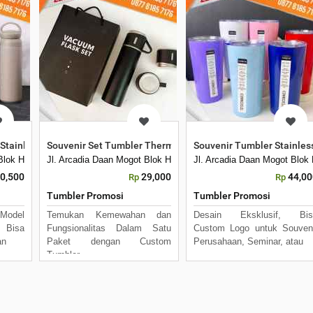
 Stainless Tumbler Japan Hook TC-231
Souvenir Set Tumbler Thermos Vacuum Flask Gift Box Ham
Souvenir Tumbler Stainle
Kecamatan Batuceper Kota Tangerang, Banten 15122
 Blok H7 No 16 Daan Mogot Km 21. Kecamatan Batuceper Kota Tangerang, B
Jl. Arcadia Daan Mogot Blok H7 No 16 Daan Mogot Km 21. Keca
Jl. Arcadia Daan Mogot Blo
0,500
29,000
44,00
Rp
Rp
Tumbler Promosi
Tumbler Promosi
 Model
Temukan Kemewahan dan
Desain Eksklusif, Bis
 Bisa
Fungsionalitas Dalam Satu
Custom Logo untuk Souven
an
Paket dengan Custom
Perusahaan, Seminar, atau
Tumbler