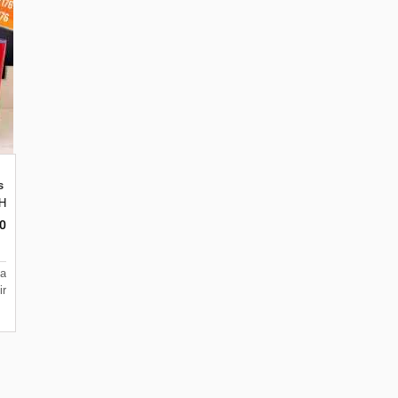
pers
ss Mug Rose 475ml Cetak Logo
anten 15122
matan Batuceper Kota Tangerang, Banten 15122
k H7 No 16 Daan Mogot Km 21. Kecamatan Batuceper Kota Tangerang, Bante
0
a
ir