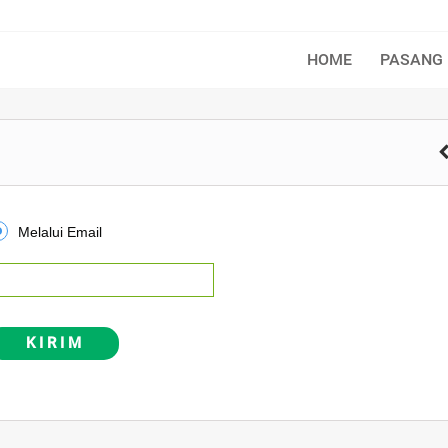
HOME
PASANG 
Melalui Email
K I R I M