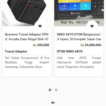
Souvenir Travel Adaptor VPS-T003A Pro 2C1A Custom Logo
INNO A870 OTDR Bergaransi 3 T
Jl. Arcadia Daan Mogot Blok H7 No 16 Daan Mogot Km 21. Kecamatan B
Jl Inpres 18 Komplek Sabar Ganda 
205,000
24,000,000
Rp
Rp
Travel Adapter
OTDR INNO A870
Hai Sobat Zeropromosi! di Era
Otdr Inno A870 Fungsi
Mobilitas Tinggi Seperti
Utamainno A870otdr adalah
Sekarang, Kebutuhan Akan
untuk Diagnosis Kesalahan