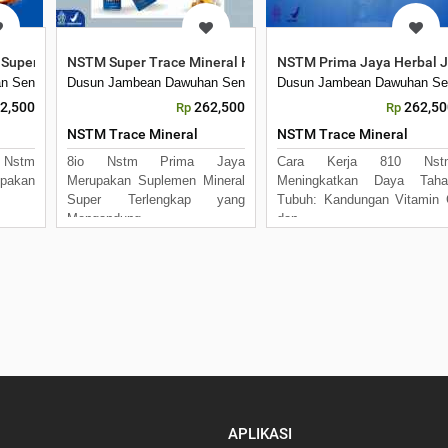
Super Trace Mineral Kemasan 30 Ml
NSTM Super Trace Mineral Herbal Kemasan 30 Ml
NSTM Prima Jaya Herbal 
n Sengon
Dusun Jambean Dawuhan Sengon
Dusun Jambean Dawuhan Se
2,500
262,500
262,50
Rp
Rp
NSTM Trace Mineral
NSTM Trace Mineral
o Nstm
8io Nstm Prima Jaya
Cara Kerja 810 Nst
akan
Merupakan Suplemen Mineral
Meningkatkan Daya Taha
Super Terlengkap yang
Tubuh: Kandungan Vitamin
Mengandung
dan
APLIKASI