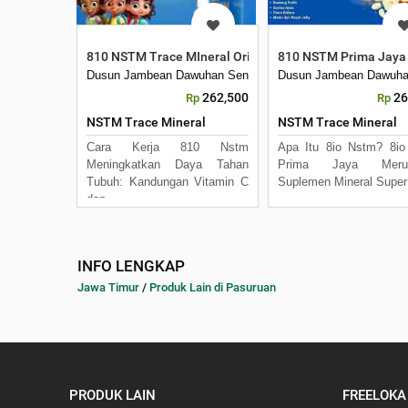
810 NSTM Trace MIneral Ori Prima Jaya
810 NSTM Prima Jaya 
Dusun Jambean Dawuhan Sengon
Dusun Jambean Dawuha
262,500
26
Rp
Rp
NSTM Trace Mineral
NSTM Trace Mineral
Cara Kerja 810 Nstm
Apa Itu 8io Nstm? 8i
Meningkatkan Daya Tahan
Prima Jaya Merup
Tubuh: Kandungan Vitamin C
Suplemen Mineral Super
dan
INFO LENGKAP
Jawa Timur
/
Produk Lain di Pasuruan
PRODUK LAIN
FREELOKA