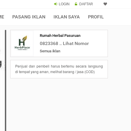
LOGIN
DAFTAR
ME
PASANG IKLAN
IKLAN SAYA
PROFIL
Rumah Herbal Pasuruan
0823368 .. Lihat Nomor
Semua iklan
Penjual dan pembeli harus bertemu secara langsung
di tempat yang aman, melihat barang / jasa (COD)