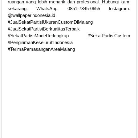
ruangan yang lebih menarik dan profesional. Hubungi kami
sekarang: WhatsApp: 0851-7345-0655 Instagram:
@wallpaperindonesia.id
#JualSekatPartisiUkuranCustomDiMalang
#JualSekatPartisiBerkualitasTerbaik
#SekatPartisiModelTerlengkap #SekatPartisiCustom
#PengirimanKeseluruhIndonesia
#TerimaPemasanganAreaMalang