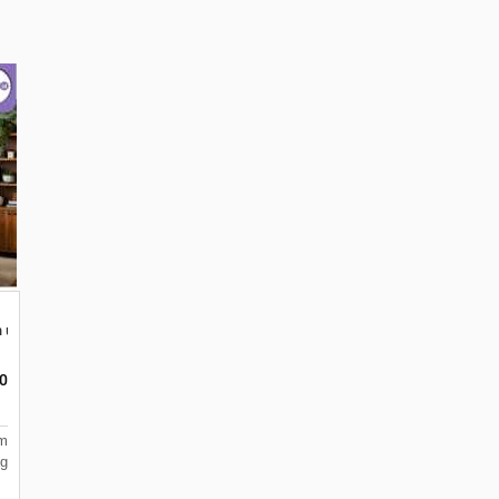
m untuk Ruang Kantor
0
m
g