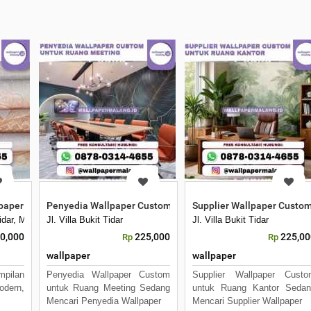
aper Vinyl Motif Terlengkap
Penyedia Wallpaper Custom untuk Ruang Meeting
Supplier Wallpaper Custo
 Tidar, Merjosari, Kec. Lowokwaru, Kota Malang, Jawa Timur 65144
Jl. Villa Bukit Tidar
Jl. Villa Bukit Tidar
0,000
225,000
225,00
Rp
Rp
wallpaper
wallpaper
mpilan
Penyedia Wallpaper Custom
Supplier Wallpaper Custo
odern,
untuk Ruang Meeting Sedang
untuk Ruang Kantor Sedan
Mencari Penyedia Wallpaper
Mencari Supplier Wallpaper