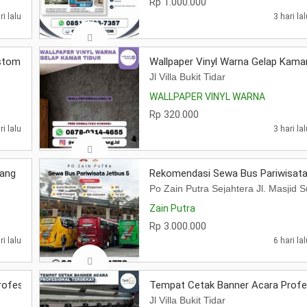
Rp 1.000.000
ri lalu
3 hari la
stom Malang
Wallpaper Vinyl Warna Gelap Kamar
Jl Villa Bukit Tidar
WALLPAPER VINYL WARNA
Rp 320.000
ri lalu
3 hari la
lang
Rekomendasi Sewa Bus Pariwisata
Po Zain Putra Sejahtera Jl. Masjid
Zain Putra
Rp 3.000.000
ri lalu
6 hari la
ofesional Terdekat
Tempat Cetak Banner Acara Profe
Jl Villa Bukit Tidar