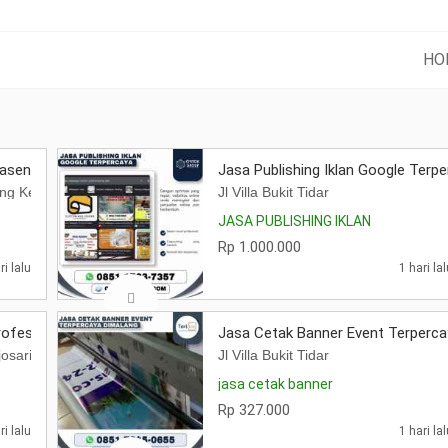
HO
ena Digital Printing
Jasa Publishing Iklan Google Terp
ring Kedungkandang Malang
Jl Villa Bukit Tidar
JASA PUBLISHING IKLAN
Rp 1.000.000
ri lalu
1 hari la
rofesional Terbaik
Jasa Cetak Banner Event Terperca
Merjosari, Kec. Lowokwaru, Kota Malang, Jawa Timur 65144
Jl Villa Bukit Tidar
jasa cetak banner
Rp 327.000
ri lalu
1 hari la