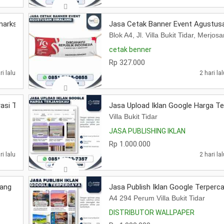
arks di Jawa Timur
Jasa Cetak Banner Event Agustus
Blok A4, Jl. Villa Bukit Tidar, Merj
cetak benner
Rp 327.000
ri lalu
2 hari la
asi Toko Minimalis
Jasa Upload Iklan Google Harga Te
Villa Bukit Tidar
JASA PUBLISHING IKLAN
Rp 1.000.000
ri lalu
2 hari la
lang
Jasa Publish Iklan Google Terperc
A4 294 Perum Villa Bukit Tidar
DISTRIBUTOR WALLPAPER