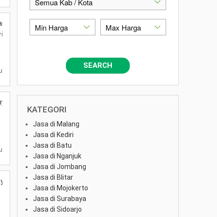
an Dimalang
osari, Kec. Lowokwaru, Kota Malang, Jawa Timur 65144
SEARCH
lu
rjangkau
KATEGORI
Jasa di Malang
Jasa di Kediri
Jasa di Batu
lu
Jasa di Nganjuk
Jasa di Jombang
Jasa di Blitar
aya
Jasa di Mojokerto
Jasa di Surabaya
Jasa di Sidoarjo