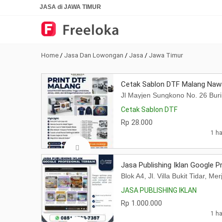
JASA di JAWA TIMUR
Home
/
Jasa Dan Lowongan
/
Jasa
/
Jawa Timur
Cetak Sablon DTF Malang Nawas
Jl Mayjen Sungkono No. 26 Bu
Cetak Sablon DTF
Rp 28.000
1 ha
Jasa Publishing Iklan Google P
Blok A4, Jl. Villa Bukit Tidar, 
JASA PUBLISHING IKLAN
Rp 1.000.000
1 ha