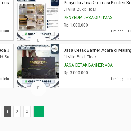
rmurah di Malang
Penyedia Jasa Optimasi Konten So
Jl Villa Bukit Tidar
PENYEDIA JASA OPTIMAS
Rp 1.000.000
u lalu
1 minggu lal
da JB5 Jetbus 5 Tipe Terbaru Kediri
Jasa Cetak Banner Acara di Malan
sjid Subulussalam No. 284, Ngatup, Kambingan, Kec. Pagu, Kabupaten 
Jl Villa Bukit Tidar
JASA CETAK BANNER ACA
Rp 3.000.000
u lalu
1 minggu lal
1
2
3