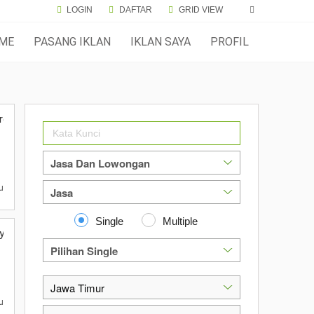
LOGIN
DAFTAR
GRID VIEW
ME
PASANG IKLAN
IKLAN SAYA
PROFIL
ercaya
lu
Single
Multiple
ya di Malang
lu