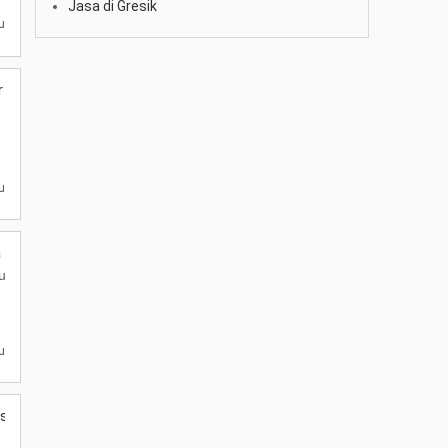
Jasa di Gresik
lu
 Tidur
lu
 Unit Armada JB5 Jetbus 5 Tipe
 Subulussalam No. 284, Ngatup, Kambingan, Kec. Pagu, Kabupaten Kedi
lu
sional Terdekat