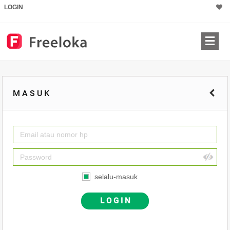
LOGIN
M A S U K
selalu-masuk
L O G I N