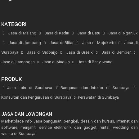
KATEGORI
Jasa di Malang
Jasa di Kediri
Jasa di Batu
Jasa di Nganjuk
Jasa di Jombang
Jasa di Blitar
Jasa di Mojokerto
Jasa di
Surabaya
Jasa di Sidoarjo
Jasa di Gresik
Jasa di Jember
Jasa di Lamongan
Jasa di Madiun
Jasa di Banyuwangi
PRODUK
Jasa Lain di Surabaya
Bangunan dan Interior di Surabaya
Konsultan dan Pengurusan di Surabaya
Perawatan di Surabaya
JASA DAN LOWONGAN
Marketplace info Jasa bangunan, bengkel, desain dan kursus, internet dan
software, menjahit, service elektronik dan gadget, rental, wedding dan
wisata di Surabaya.